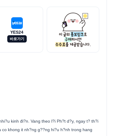
YES24
바로가기
i?u kinh đi?n. Vang theo l?i Ph?t d?y, ngay t? th?i
 đa co khong it nh?ng g??ng hi?u h?nh trong hang