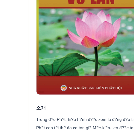
소개
Trong đ?o Ph?t, hi?u h?nh đ??c xem la đ?ng đ?u tro
Ph?t con t?i th? đa co ton gi? M?c-ki?n-lien đ??c 