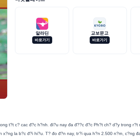
알라딘
교보문고
바로가기
바로가기
ng t?t c? cac đ?c h?nh. đi?u nay đa đ??c đ?c Ph?t ch? d?y trong r?t nh
ton x?ng la b?c đ?i hi?u. T? đo đ?n nay, tr?i qua h?n 2.500 n?m, c?ng