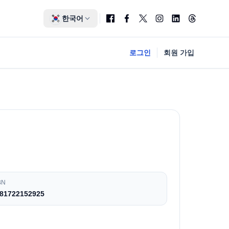
한국어
로그인
회원 가입
BN
81722152925