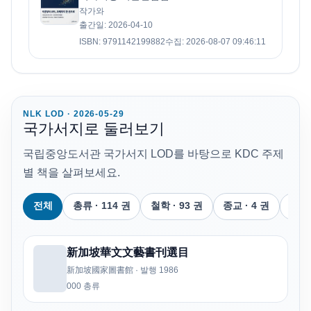
작가와
출간일
:
2026-04-10
ISBN
:
9791142199882
수집
:
2026-08-07 09:46:11
NLK LOD · 2026-05-29
국가서지로 둘러보기
국립중앙도서관 국가서지 LOD를 바탕으로 KDC 주제
별 책을 살펴보세요.
전체
총류 · 114 권
철학 · 93 권
종교 · 4 권
사회과
新加坡華文文藝書刊選目
新加坡國家圖書館 · 발행 1986
000 총류