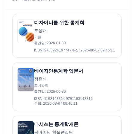
디자이너를 위한 통계학
조성배
퍼플
출간일
:
2026-01-30
ISBN
:
9788924197747
수집
:
2026-08-07 09:46:11
베이지안통계학 입문서
정윤식
르네싸이
출간일
:
2026-06-30
ISBN
:
1193143314 9791193143315
수집
:
2026-08-07 09:46:11
다시쓰는 통계학개론
북마이닝 학술편집팀