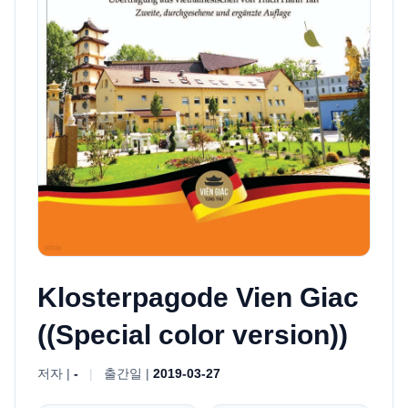
Klosterpagode Vien Giac
((Special color version))
저자 |
-
|
출간일 |
2019-03-27