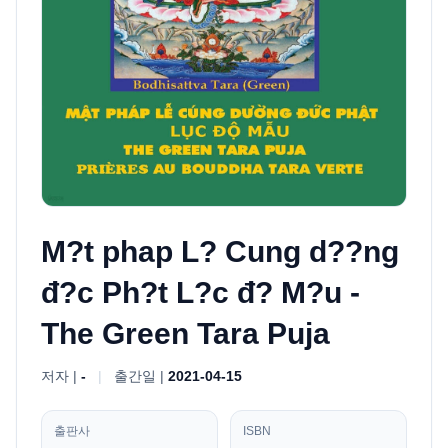
M?t phap L? Cung d??ng
đ?c Ph?t L?c đ? M?u -
The Green Tara Puja
저자 |
-
|
출간일 |
2021-04-15
출판사
ISBN