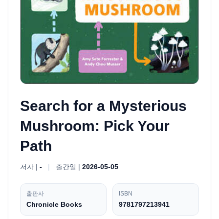
Search for a Mysterious
Mushroom: Pick Your
Path
저자 |
-
|
출간일 |
2026-05-05
출판사
ISBN
Chronicle Books
9781797213941