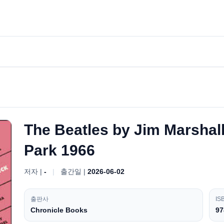
The Beatles by Jim Marshall
Park 1966
저자 |
-
|
출간일 |
2026-06-02
출판사
IS
Chronicle Books
97