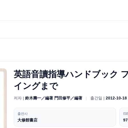
英語音讀指導ハンドブック 
イングまで
저자 |
鈴木壽一／編著 門田修平／編著
|
출간일 |
2012-10-18
출판사
IS
大修館書店
97