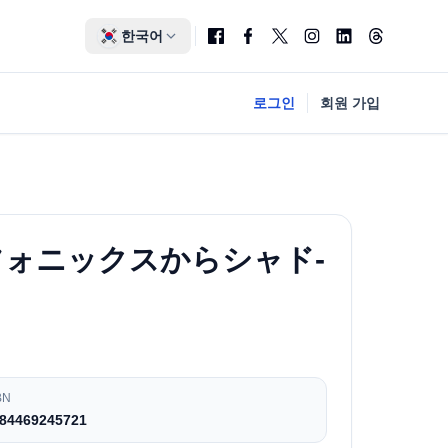
한국어
로그인
회원 가입
フォニックスからシャド-
BN
84469245721