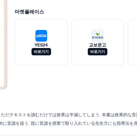
마켓플레이스
YES24
교보문고
바로가기
바로가기
、ただテキストを讀むだけでは效果は半減してしまう. 本書は效果的な
に音讀を扱う. 旣に音讀を授業で取り入れている先生方にも指導法を見