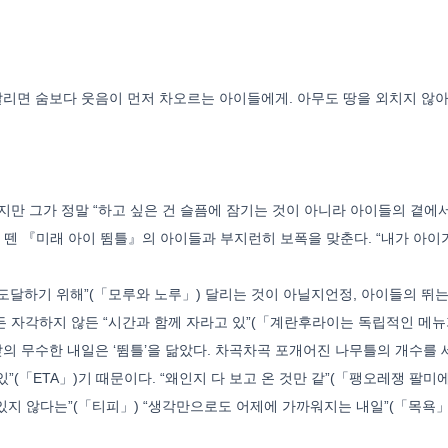
 달리면 숨보다 웃음이 먼저 차오르는 아이들에게. 아무도 땅을 외치지 않
지만 그가 정말 “하고 싶은 건 슬픔에 잠기는 것이 아니라 아이들의 곁에서
발을 뗀 『미래 아이 뜀틀』의 아이들과 부지런히 보폭을 맞춘다. “내가 아이
도달하기 위해”(「모루와 노루」) 달리는 것이 아닐지언정, 아이들의 뛰는
하든 자각하지 않든 “시간과 함께 자라고 있”(「계란후라이는 독립적인 메
앞의 무수한 내일은 ‘뜀틀’을 닮았다. 차곡차곡 포개어진 나무틀의 개수를 
있”(「ETA」)기 때문이다. “왜인지 다 보고 온 것만 같”(「팽오레쟁 팔
 있지 않다는”(「티피」) “생각만으로도 어제에 가까워지는 내일”(「목욕