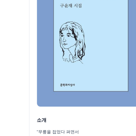
소개
“무릎을 접었다 펴면서