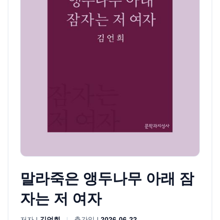
말라죽은 앵두나무 아래 잠
자는 저 여자
저자 |
김언희
|
출간일 |
2026-06-22