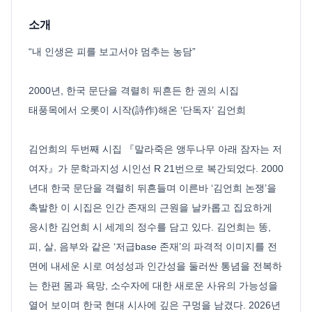
소개
“내 인생은 피를 보고서야 멈추는 농담”
2000년, 한국 문단을 격렬히 뒤흔든 한 권의 시집
태풍목에서 오롯이 시작(詩作)해온 ‘단독자’ 김언희
김언희의 두번째 시집 『말라죽은 앵두나무 아래 잠자는 저
여자』가 문학과지성 시인선 R 21번으로 복간되었다. 2000
년대 한국 문단을 격렬히 뒤흔들며 이른바 ‘김언희 논쟁’을
촉발한 이 시집은 인간 존재의 근원을 날카롭고 집요하게
응시한 김언희 시 세계의 정수를 담고 있다. 김언희는 똥,
피, 살, 음부와 같은 ‘저급base 존재’의 파격적 이미지를 전
면에 내세운 시로 여성성과 인간성을 둘러싼 통념을 전복하
는 한편 몸과 욕망, 소수자에 대한 새로운 사유의 가능성을
열어 보이며 한국 현대 시사에 깊은 구멍을 남겼다. 2026년