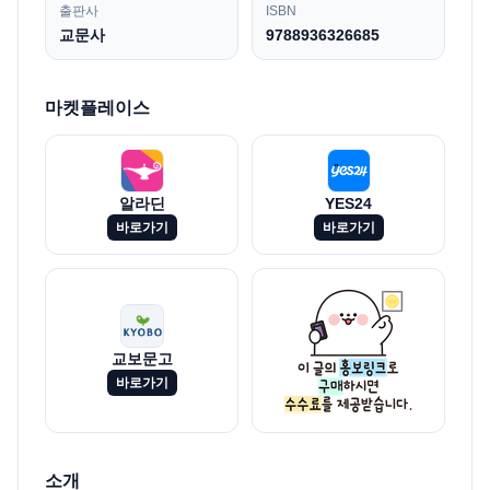
출판사
ISBN
교문사
9788936326685
마켓플레이스
알라딘
YES24
바로가기
바로가기
교보문고
바로가기
소개