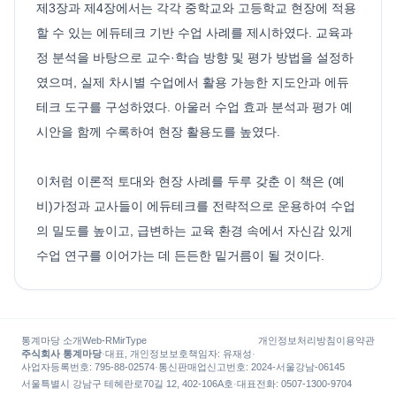
제3장과 제4장에서는 각각 중학교와 고등학교 현장에 적용
할 수 있는 에듀테크 기반 수업 사례를 제시하였다. 교육과
정 분석을 바탕으로 교수·학습 방향 및 평가 방법을 설정하
였으며, 실제 차시별 수업에서 활용 가능한 지도안과 에듀
테크 도구를 구성하였다. 아울러 수업 효과 분석과 평가 예
시안을 함께 수록하여 현장 활용도를 높였다.
이처럼 이론적 토대와 현장 사례를 두루 갖춘 이 책은 (예
비)가정과 교사들이 에듀테크를 전략적으로 운용하여 수업
의 밀도를 높이고, 급변하는 교육 환경 속에서 자신감 있게
수업 연구를 이어가는 데 든든한 밑거름이 될 것이다.
통계마당 소개
Web-R
MirType
개인정보처리방침
이용약관
주식회사 통계마당
·
대표, 개인정보보호책임자
:
유재성
·
사업자등록번호
: 795-88-02574
·
통신판매업신고번호
: 2024-서울강남-06145
서울특별시 강남구 테헤란로70길 12, 402-106A호
·
대표전화
:
0507-1300-9704