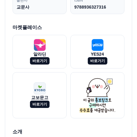
출판사
ISBN
교문사
9788936327316
마켓플레이스
알라딘
YES24
바로가기
바로가기
교보문고
바로가기
소개