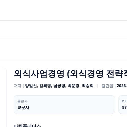
외식사업경영 (외식경영 전략적
저자 |
양일선, 김혜영, 남궁영, 박문경, 백승희
|
출간일 |
2026
출판사
IS
교문사
97
마켓플레이스