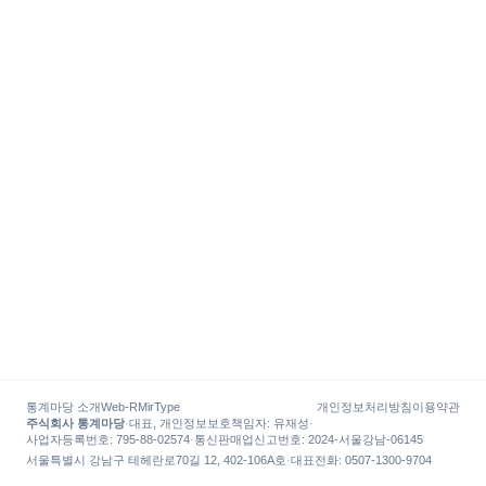
통계마당 소개
Web-R
MirType
개인정보처리방침
이용약관
주식회사 통계마당
·
대표, 개인정보보호책임자
:
유재성
·
사업자등록번호
: 795-88-02574
·
통신판매업신고번호
: 2024-서울강남-06145
서울특별시 강남구 테헤란로70길 12, 402-106A호
·
대표전화
:
0507-1300-9704