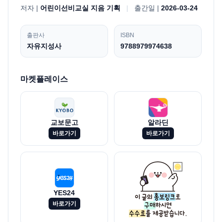
저자 |
어린이선비교실 지음 기획
|
출간일 |
2026-03-24
출판사
ISBN
자유지성사
9788979974638
마켓플레이스
교보문고
알라딘
바로가기
바로가기
YES24
바로가기