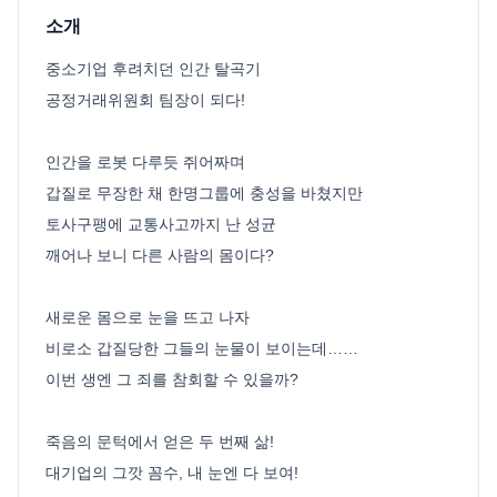
소개
중소기업 후려치던 인간 탈곡기
공정거래위원회 팀장이 되다!
인간을 로봇 다루듯 쥐어짜며
갑질로 무장한 채 한명그룹에 충성을 바쳤지만
토사구팽에 교통사고까지 난 성균
깨어나 보니 다른 사람의 몸이다?
새로운 몸으로 눈을 뜨고 나자
비로소 갑질당한 그들의 눈물이 보이는데……
이번 생엔 그 죄를 참회할 수 있을까?
죽음의 문턱에서 얻은 두 번째 삶!
대기업의 그깟 꼼수, 내 눈엔 다 보여!