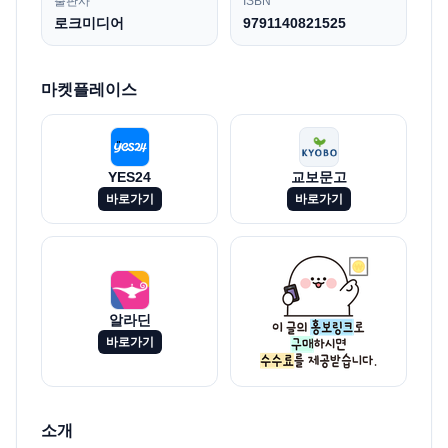
출판사
ISBN
로크미디어
9791140821525
마켓플레이스
YES24
교보문고
바로가기
바로가기
알라딘
바로가기
소개