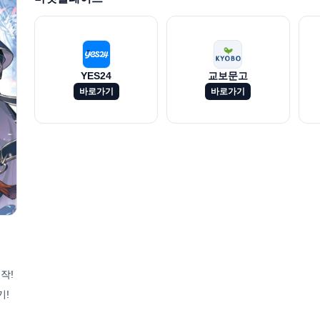
YES24
교보문고
바로가기
바로가기
작!
기!