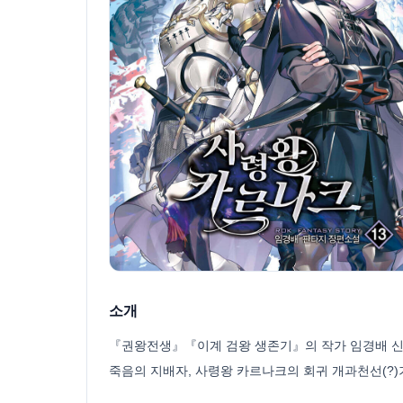
소개
『권왕전생』『이계 검왕 생존기』의 작가 임경배 신
죽음의 지배자, 사령왕 카르나크의 회귀 개과천선(?)