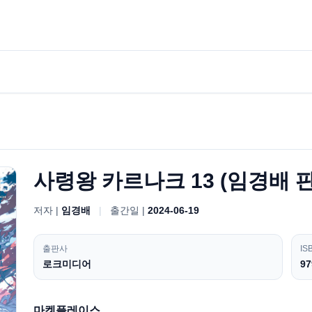
사령왕 카르나크 13 (임경배 
저자 |
임경배
|
출간일 |
2024-06-19
출판사
IS
로크미디어
97
마켓플레이스